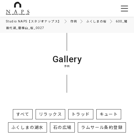
Studio NAPS【スタジオナップス】
作例
ふくしまの桜
600_猪
苗代湖_磐梯山_桜_0027
Gallery
作例
すべて
リラックス
トラッド
キュート
ふくしまの湖水
石の広場
ラムサール条約登録