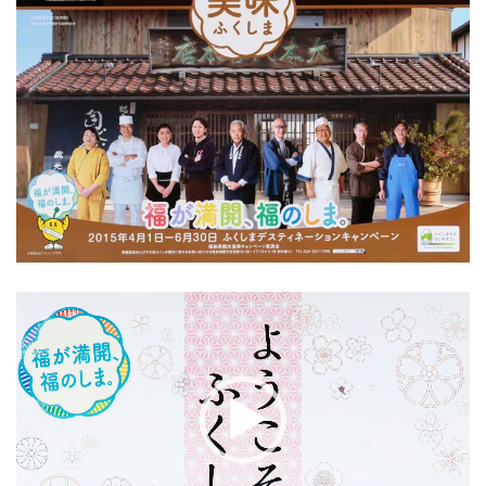
動
画
プ
レ
ー
ヤ
ー